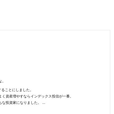
な。
することにしました。
よく資産増やすならインデックス投信が一番。
な投資家になりました。 ...