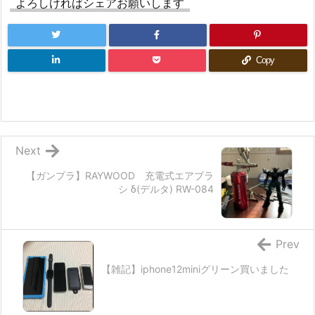
よろしければシェアお願いします
Copy
Next
【ガンプラ】RAYWOOD 充電式エアブラ
シ δ(デルタ) RW-084
Prev
【雑記】iphone12miniグリーン買いました